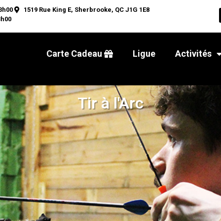
3h00
1519 Rue King E, Sherbrooke, QC J1G 1E8
3h00
Carte Cadeau
Ligue
Activités
Tir à l'Arc