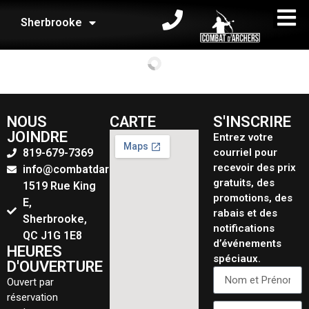
Sherbrooke
NOUS
CARTE
S'INSCRIRE
JOINDRE
Entrez votre
819-679-7369
courriel pour
recevoir des prix
info@combatdarchers.ca
gratuits, des
1519 Rue King
promotions, des
E,
rabais et des
Sherbrooke,
notifications
QC J1G 1E8
d’événements
HEURES
spéciaux.
D'OUVERTURE
Ouvert par
réservation